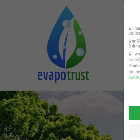
Wir nutz
und Ihre
Wenn Sie
Erziehun
Wir ver
uns helf
IP-Adres
über di
Einstell
Datensch