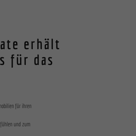
Externe Medien
ate erhält
Impressum
s für das
obilien für ihren
lfühlen und zum