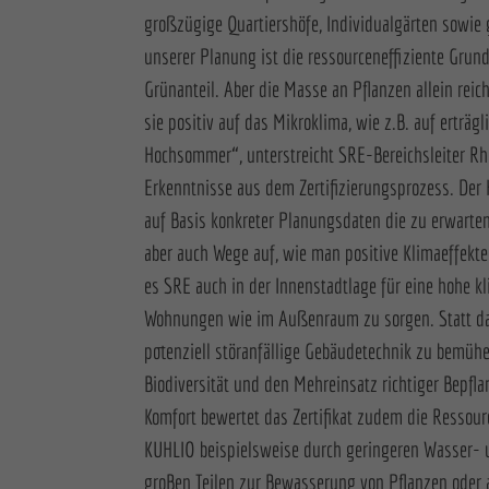
großzügige Quartiershöfe, Individualgärten sowie g
unserer Planung ist die ressourceneffiziente Gru
Grünanteil. Aber die Masse an Pflanzen allein reicht 
sie positiv auf das Mikroklima, wie z.B. auf erträg
Hochsommer“, unterstreicht SRE-Bereichsleiter R
Erkenntnisse aus dem Zertifizierungsprozess. Der 
auf Basis konkreter Planungsdaten die zu erwart
aber auch Wege auf, wie man positive Klimaeffekte
es SRE auch in der Innenstadtlage für eine hohe kl
Wohnungen wie im Außenraum zu sorgen. Statt d
potenziell störanfällige Gebäudetechnik zu bemühen
Biodiversität und den Mehreinsatz richtiger Bepf
Komfort bewertet das Zertifikat zudem die Ressou
KUHLIO beispielsweise durch geringeren Wasser- 
groBen Teilen zur Bewasserung von Pflanzen oder 