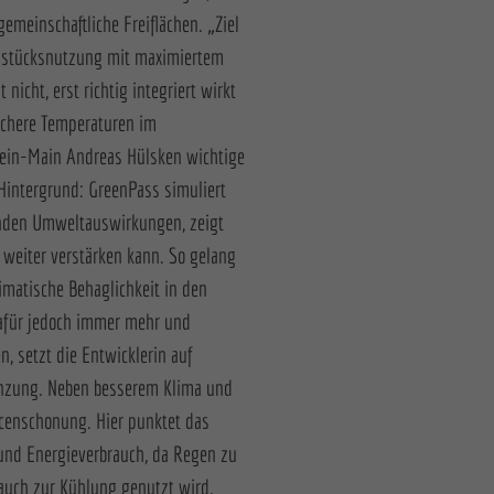
emeinschaftliche Freiflächen. „Ziel
ndstücksnutzung mit maximiertem
nicht, erst richtig integriert wirkt
lichere Temperaturen im
hein-Main Andreas Hülsken wichtige
Hintergrund: GreenPass simuliert
enden Umweltauswirkungen, zeigt
 weiter verstärken kann. So gelang
imatische Behaglichkeit in den
afür jedoch immer mehr und
, setzt die Entwicklerin auf
lanzung. Neben besserem Klima und
rcenschonung. Hier punktet das
und Energieverbrauch, da Regen zu
auch zur Kühlung genutzt wird.