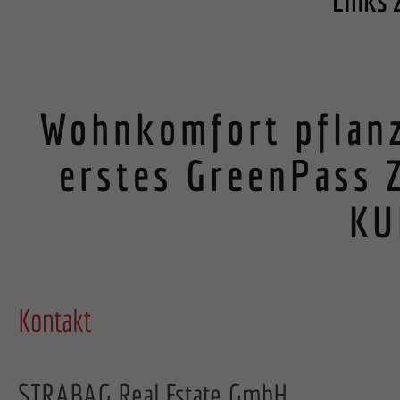
Links 
Exter
Inhalte
akzepti
Wohnkomfort pflanz
power
erstes GreenPass Z
KU
Kontakt
STRABAG Real Estate GmbH