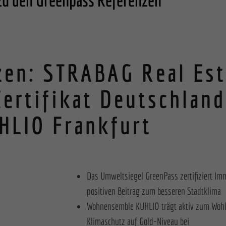
zu den Greenpass Referenzen
ne Medien (7)
 von Videoplattformen und Social-Media-Plattformen werden standardmäßig blockiert. Wenn Cookies von externen Medien
ert werden, bedarf der Zugriff auf diese Inhalte keiner manuellen Einwilligung mehr.
Cookie-Informationen anzeigen
en: STRABAG Real Est
ed by Borlabs Cookie
Datenschutzerklärung
ertifikat Deutschland
HLIO Frankfurt
Das Umweltsiegel GreenPass zertifiziert Imm
positiven Beitrag zum besseren Stadtklima
Wohnensemble KUHLIO trägt aktiv zum Woh
Klimaschutz auf Gold-Niveau bei