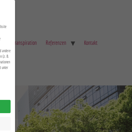
bsite
e
Evapotranspiration
Referenzen
Kontakt
d andere
 (z. B.
mationen
t unter