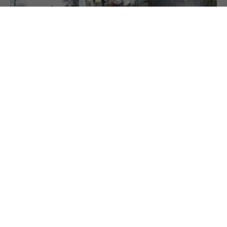
Wannseestraße-
Babelsberg
Baujahr:
2019-2020
Fläche:
ca. 1600m²
Leistung:
Beratung, Planung, Kostenschätzung, Montage, Service
Bewässerungstechnik:
Rotatortechnik und oberirdische
Tropfbewässerung, SMART IRRIGATION via App und Einbindung