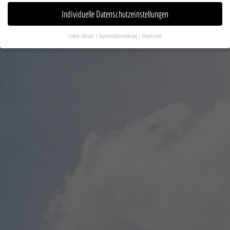
Individuelle Datenschutzeinstellungen
Cookie-Details
Datenschutzerklärung
Impressum
Datenschutzeinstellungen
Wenn Sie unter 16 Jahre alt sind und Ihre Zustimmung zu freiwilligen Diensten geben möchten,
müssen Sie Ihre Erziehungsberechtigten um Erlaubnis bitten.
Wir verwenden Cookies und andere Technologien auf unserer Website. Einige von ihnen sind
essenziell, während andere uns helfen, diese Website und Ihre Erfahrung zu verbessern.
Personenbezogene Daten können verarbeitet werden (z. B. IP-Adressen), z. B. für personalisierte
Anzeigen und Inhalte oder Anzeigen- und Inhaltsmessung.
Weitere Informationen über die
Verwendung Ihrer Daten finden Sie in unserer
Datenschutzerklärung
.
Hier finden Sie eine Übersicht über alle verwendeten Cookies. Sie können Ihre Einwilligung zu
ganzen Kategorien geben oder sich weitere Informationen anzeigen lassen und so nur
bestimmte Cookies auswählen.
Alle akzeptieren
Speichern
Zurück
Datenschutzeinstellungen
Essenziell (1)